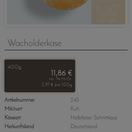
Wacholderkäse
400g
11,86 €
inkl. 7% MwSt.
2,97 € pro 100g
Artikelnummer
245
Milchart
Kuh
Käseart
Halbfester Schnittkäse
Herkunftsland
Deutschland