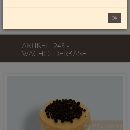
Mein Konto
noch 100,00 €
OK
Warenkorb
ARTIKEL: 245 -
WACHOLDERKÄSE