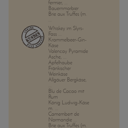
fermier, ...
Bauernmorbier
Brie aux Truffes (m.
...
Whiskey im Slyrs-
Fass ...
Krammelbeer-Gin-
Käse
Valencay Pyramide
Asche, ...
Apfelhaube
Fränkischer
Weinkäse
Allgäuer Bergkäse,
...
Blu de Cacao mit
Rum
König Ludwig-Käse
m. ...
Camembert de
Normandie ...
Brie aux Truffes (m.