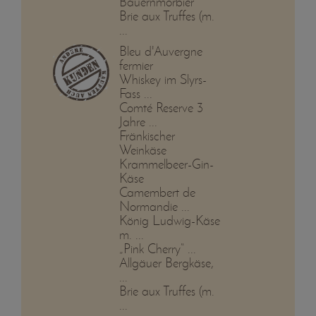
Bauernmorbier
Brie aux Truffes (m.
...
Bleu d'Auvergne
fermier
Whiskey im Slyrs-
Fass ...
Comté Reserve 3
Jahre ...
Fränkischer
Weinkäse
Krammelbeer-Gin-
Käse
Camembert de
Normandie ...
König Ludwig-Käse
m. ...
„Pink Cherry“ ...
Allgäuer Bergkäse,
...
Brie aux Truffes (m.
...