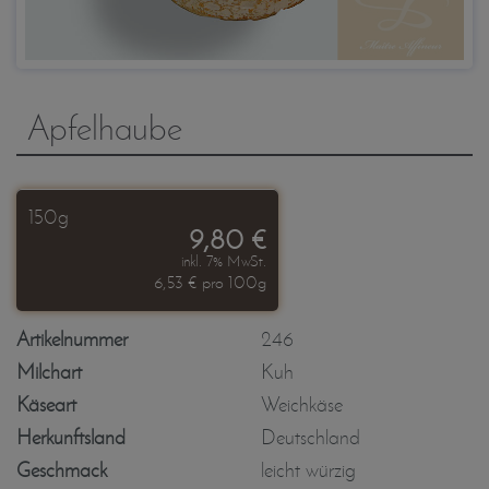
Apfelhaube
150g
9,80 €
inkl. 7% MwSt.
6,53 € pro 100g
Artikelnummer
246
Milchart
Kuh
Käseart
Weichkäse
Herkunftsland
Deutschland
Geschmack
leicht würzig