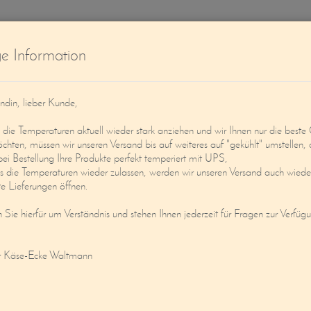
W
ge Information
ndin, lieber Kunde,
ie Temperaturen aktuell wieder stark anziehen und wir Ihnen nur die beste 
öchten, müssen wir unseren Versand bis auf weiteres auf "gekühlt" umstellen, 
bei Bestellung Ihre Produkte perfekt temperiert mit UPS,
s die Temperaturen wieder zulassen, werden wir unseren Versand auch wieder
Service
Mein Konto
e Lieferungen öffnen.
n Sie hierfür um Verständnis und stehen Ihnen jederzeit für Fragen zur Verfüg
TIKEL
r Käse-Ecke Waltmann