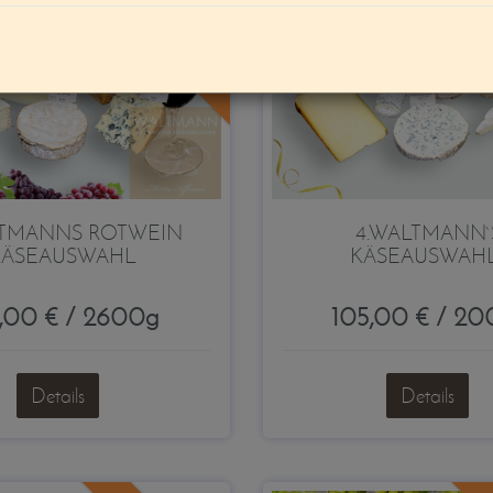
Top 10
LTMANNS ROTWEIN
4.WALTMANN`
KÄSEAUSWAHL
KÄSEAUSWAHL
5,00 € / 2600g
105,00 € / 2
Details
Details