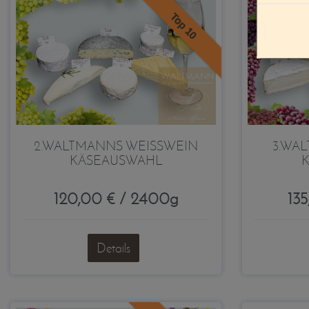
Top 10
2.WALTMANNS WEISSWEIN
3.WA
KÄSEAUSWAHL
120,00 € / 2400g
13
Details