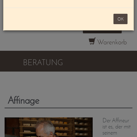
Mein Konto
OK
noch 100,00 €
Warenkorb
BERATUNG
Affinage
Der Affineur
ist es, der mit
seinem