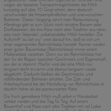
wegen der besseren Transportmöglichkeiten die Milch
kurzzeitig auf über 70 Grad erhitzt, denn dadurch
verschwinden die hitzeempfindlichen und unerwünschten
Bakterien. Diesen Vorgang nennt man Pasteurisierung.
Allerdings gibt es zum Glück noch einzelne Bauern oder
Dorfkäsereien, die ihre Käse nach alter Tradition aus roher,
also noch 'lebender', unbehandelter Milch herstellen. Die
Aufschrift 'au lait cru' weist darauf hin, daß es sich um
einen sogenannten Rohmilchkäse handelt. Kenner werden
einen guten Bauernkäse (Rohmilchkäse) immer einem
Molkereikäse vorziehen. Denn nur ein Rohmilchkäse hat
den für die Region typischen Geschmack und Eigenschaft,
aus der er stammt. Hierfür wird die rohe Milch nur
langsam leicht erwärmt und ebenso langsam wieder
abgekühlt. Dadurch bleiben die Geschmacks- und
reifefördernden Bakterien erhalten. Der Zeit- und
Arbeitsaufwand bei der Herstellung von Rohmilchkäse ist
deutlich höher als bei pasteurisierten Käse.
Die frisch gemolkene Milch muß sofort in Handarbeit
verkäst werden und das Tag für Tag. Auf einem
Bauernhof wird Käse nach alter Tradition mit viel Liebe