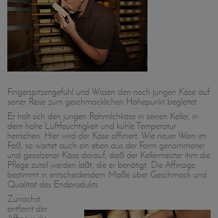
Fingerspitzengefühl und Wissen den noch jungen Käse auf
seiner Reise zum geschmacklichen Höhepunkt begleitet.
Er holt sich den jungen Rohmilchkäse in seinen Keller, in
dem hohe Luftfeuchtigkeit und kühle Temperatur
herrschen. Hier wird der Käse affiniert. Wie neuer Wein im
Faß, so wartet auch ein eben aus der Form genommener
und gesalzener Käse darauf, daß der Kellermeister ihm die
Pflege zuteil werden läßt, die er benötigt. Die Affinage
bestimmt in entscheidendem Maße über Geschmack und
Qualität des Endprodukts.
Zunächst
entfernt der