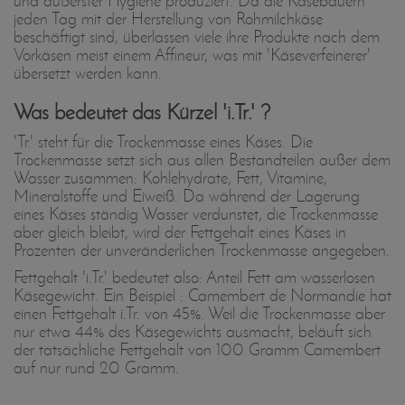
und äußerster Hygiene produziert. Da die Käsebauern
jeden Tag mit der Herstellung von Rohmilchkäse
beschäftigt sind, überlassen viele ihre Produkte nach dem
Vorkäsen meist einem Affineur, was mit 'Käseverfeinerer'
übersetzt werden kann.
Was bedeutet das Kürzel 'i.Tr.' ?
'Tr.' steht für die Trockenmasse eines Käses. Die
Trockenmasse setzt sich aus allen Bestandteilen außer dem
Wasser zusammen: Kohlehydrate, Fett, Vitamine,
Mineralstoffe und Eiweiß. Da während der Lagerung
eines Käses ständig Wasser verdunstet, die Trockenmasse
aber gleich bleibt, wird der Fettgehalt eines Käses in
Prozenten der unveränderlichen Trockenmasse angegeben.
Fettgehalt 'i.Tr.' bedeutet also: Anteil Fett am wasserlosen
Käsegewicht. Ein Beispiel : Camembert de Normandie hat
einen Fettgehalt i.Tr. von 45%. Weil die Trockenmasse aber
nur etwa 44% des Käsegewichts ausmacht, beläuft sich
der tatsächliche Fettgehalt von 100 Gramm Camembert
auf nur rund 20 Gramm.