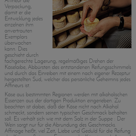
Affineur die
Verpackung,
damit er die
Entwicklung jedes
einzelnen ihm
anvertrauten
Exemplars
überwachen
kann. Dies
geschieht durch
fachgerechte Lagerung, regelmäßiges Drehen der
Käselaibe, Abbürsten des entstandenen Reifungsschimmels
und durch das Einreiben mit einem nach eigener Rezeptur
hergestellten Sud, welcher das persönliche Geheimnis jedes
Affineurs ist.
Käse aus bestimmten Regionen werden mit alkoholischen
Essenzen aus der dortigen Produktion eingerieben. Zu
beachten ist dabei, daß der Käse nicht nach Alkohol
schmeckt, sondern seinen typischen Geschmack behalten
soll. Es verhält sich wie mit dem Salz in der Suppe : Der
Wein sorgt nur für die Abrundung des Geschmacks.
Affinage heißt, viel Zeit, Liebe und Geduld für die Reifung