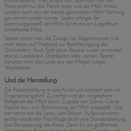
Masse befand. Man wusste nun, dass man von den
Tieren nicht nur das Fleisch essen und die Milch trinken,
sondern auch aus der bereits geronnenen Milch Nahrung
gewonnen werden konnte. Später erfolgte der
Gerinnungsprozeß der Milch durch die am Lagerfeuer
entstehende Hitze.
Später nutzte man die Zweige von Feigenbäumen (wie
noch heute auf Mallorca) zur Beschleunigung des
Dickwerdens. Auch Saft dieser Bäume wurde verwendet,
ebenso Laabkraut, Distelblüten oder -samen. Später
benutzte man das Laab aus den Mägen junger
Wiederkäuer.
Und die Herstellung
Die Käseherstellung ist eine Kunst und erfordert sehr viel
Fingerspitzengefühl. Zunächst wird der vorgesehene
Fettgehalt der Milch durch Zugabe von Sahne, Creme
Fraiche bzw. evtl. Entrahmung der Milch eingestellt. Und
hier trennt sich die Spreu vom Weizen. Aufgrund immer
größer werdender Nachfrage droht eine Standardisierung
und Banalisierung des Käses. Denn für die größtenteils
angebotenen Käse wird aus hygienischen Gründen und