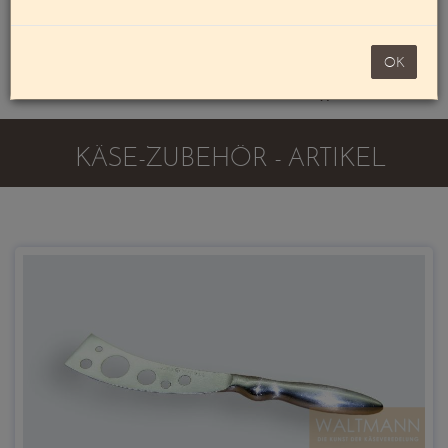
Mein Konto
noch 100,00 €
OK
Warenkorb
KÄSE-ZUBEHÖR - ARTIKEL