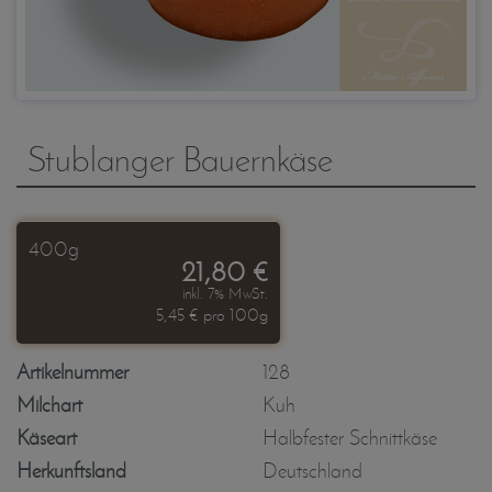
Stublanger Bauernkäse
400g
21,80 €
inkl. 7% MwSt.
5,45 € pro 100g
Artikelnummer
128
Milchart
Kuh
Käseart
Halbfester Schnittkäse
Herkunftsland
Deutschland