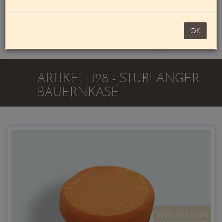
Mein Konto
noch 100,00 €
OK
Warenkorb
ARTIKEL: 128 - STUBLANGER
BAUERNKÄSE