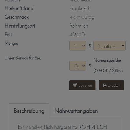
Herkunftsland
Frankreich
Geschmack
leicht würzig
Herstellungsart
Rohmilch
Fett
45% i.Tr.
Menge:
X
Unser Service für Sie:
Namensschilder
X
(0,50 € / Stück)
Bestellen
Drucken
Beschreibung
Nährwertangaben
Ein handwerklich hergestellte ROHMILCH-