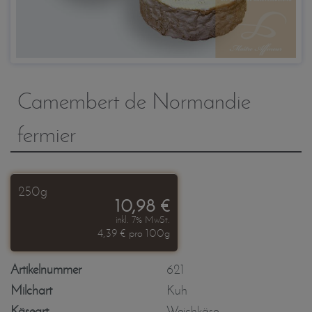
Camembert de Normandie
fermier
250g
10,98 €
inkl. 7% MwSt.
4,39 € pro 100g
Artikelnummer
621
Milchart
Kuh
Käseart
Weichkäse