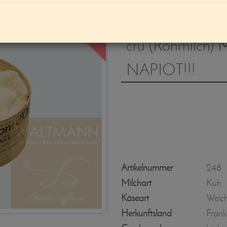
nicht Lieferbar
Solange Vorrat r
cru (Rohmilch) 
NAPIOT!!!
Artikelnummer
248
Milchart
Kuh
Käseart
Weic
Herkunftsland
Frank