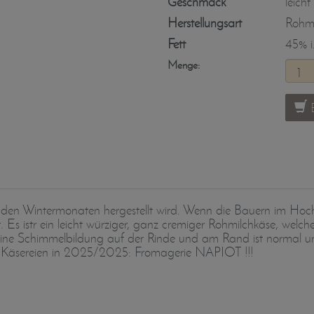
Geschmack
leicht
Herstellungsart
Rohmi
Fett
45% i.
Menge:
B
n den Wintermonaten hergestellt wird. Wenn die Bauern im Hoc
s istr ein leicht würziger, ganz cremiger Rohmilchkäse, welcher 
Eine Schimmelbildung auf der Rinde und am Rand ist normal und
ue Käsereien in 2025/2025: Fromagerie NAPIOT !!!