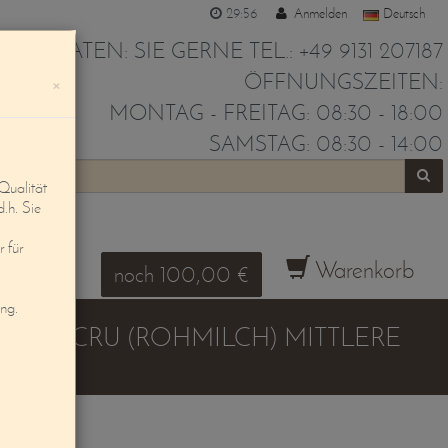
29:55
Anmelden
Deutsch
IR BERATEN: SIE GERNE TEL.: +49 9131 207187
ÖFFNUNGSZEITEN:
×
MONTAG - FREITAG: 08:30 - 18:00
SAMSTAG: 08:30 - 14:00
Qualität
d.h. Sie
 für
Warenkorb
noch 100,00 €
ung.
U LAIT CRU (ROHMILCH) MITTLERE