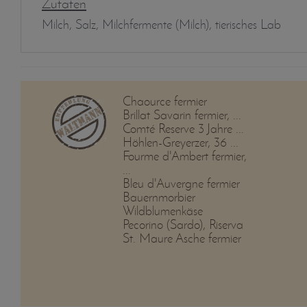
Zutaten
Milch, Salz, Milchfermente (Milch), tierisches Lab
Chaource fermier
Brillat Savarin fermier, ...
Comté Reserve 3 Jahre ...
Höhlen-Greyerzer, 36 ...
Fourme d'Ambert fermier,
...
Bleu d'Auvergne fermier
Bauernmorbier
Wildblumenkäse
Pecorino (Sardo), Riserva
St. Maure Asche fermier