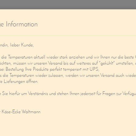
W
ge Information
ndin, lieber Kunde,
ie Temperaturen aktuell wieder stark anziehen und wir Ihnen nur die beste 
öchten, müssen wir unseren Versand bis auf weiteres auf "gekühlt" umstellen, 
bei Bestellung Ihre Produkte perfekt temperiert mit UPS,
s die Temperaturen wieder zulassen, werden wir unseren Versand auch wieder
Service
Mein Konto
e Lieferungen öffnen.
n Sie hierfür um Verständnis und stehen Ihnen jederzeit für Fragen zur Verfüg
AT REICHT ! VACHERIN MONT D´OR A
!
r Käse-Ecke Waltmann