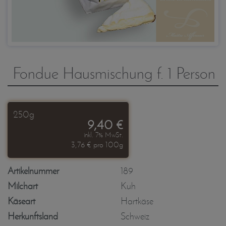
Fondue Hausmischung f. 1 Person
250g
9,40 €
inkl. 7% MwSt.
3,76 € pro 100g
Artikelnummer
189
Milchart
Kuh
Käseart
Hartkäse
Herkunftsland
Schweiz