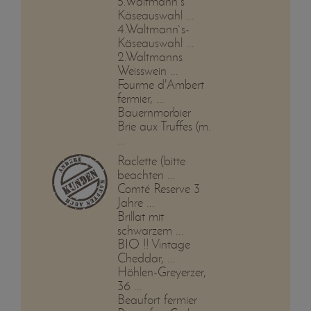
5.Waltmann`s
Käseauswahl ...
4.Waltmann`s-
Käseauswahl ...
2.Waltmanns
Weisswein ...
Fourme d'Ambert
fermier, ...
Bauernmorbier
Brie aux Truffes (m.
...
Raclette (bitte
beachten ...
Comté Reserve 3
Jahre ...
Brillat mit
schwarzem ...
BIO !! Vintage
Cheddar, ...
Höhlen-Greyerzer,
36 ...
Beaufort fermier