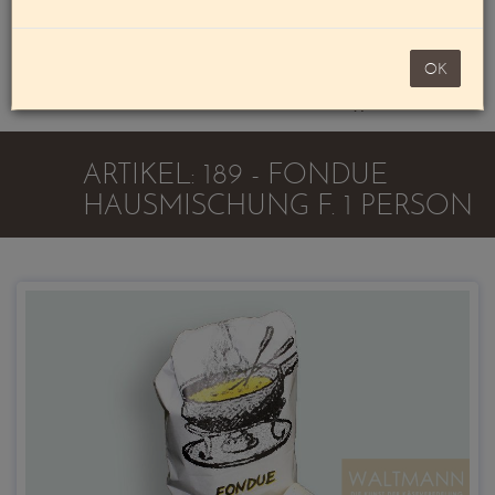
Mein Konto
noch 100,00 €
OK
Warenkorb
ARTIKEL: 189 - FONDUE
HAUSMISCHUNG F. 1 PERSON