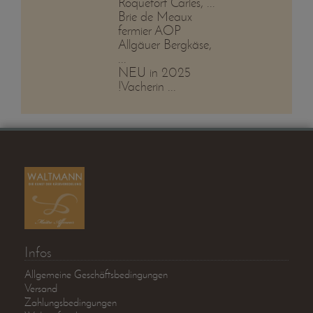
Roquefort Carles, ...
Brie de Meaux
fermier AOP
Allgäuer Bergkäse,
...
NEU in 2025
!Vacherin ...
Infos
Allgemeine Geschäftsbedingungen
Versand
Zahlungsbedingungen