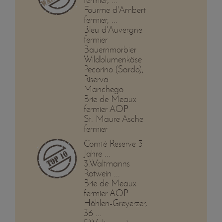
Fourme d'Ambert
fermier, ...
Bleu d'Auvergne
fermier
Bauernmorbier
Wildblumenkäse
Pecorino (Sardo),
Riserva
Manchego
Brie de Meaux
fermier AOP
St. Maure Asche
fermier
Comté Reserve 3
Jahre ...
3.Waltmanns
Rotwein ...
Brie de Meaux
fermier AOP
Höhlen-Greyerzer,
36 ...