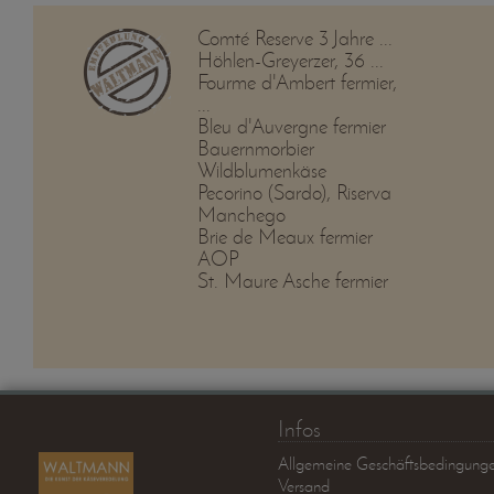
Comté Reserve 3 Jahre ...
Höhlen-Greyerzer, 36 ...
Fourme d'Ambert fermier,
...
Bleu d'Auvergne fermier
Bauernmorbier
Wildblumenkäse
Pecorino (Sardo), Riserva
Manchego
Brie de Meaux fermier
AOP
St. Maure Asche fermier
Infos
Allgemeine Geschäftsbedingung
Versand