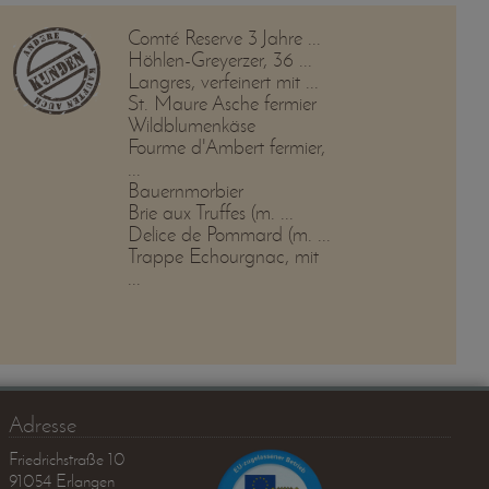
Comté Reserve 3 Jahre ...
Höhlen-Greyerzer, 36 ...
Langres, verfeinert mit ...
St. Maure Asche fermier
Wildblumenkäse
Fourme d'Ambert fermier,
...
Bauernmorbier
Brie aux Truffes (m. ...
Delice de Pommard (m. ...
Trappe Echourgnac, mit
...
Adresse
Friedrichstraße 10
91054 Erlangen