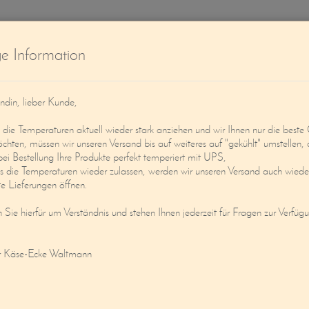
W
ge Information
ndin, lieber Kunde,
ie Temperaturen aktuell wieder stark anziehen und wir Ihnen nur die beste 
öchten, müssen wir unseren Versand bis auf weiteres auf "gekühlt" umstellen, 
bei Bestellung Ihre Produkte perfekt temperiert mit UPS,
s die Temperaturen wieder zulassen, werden wir unseren Versand auch wieder
Service
Mein Konto
e Lieferungen öffnen.
n Sie hierfür um Verständnis und stehen Ihnen jederzeit für Fragen zur Verfüg
SCHWARZEM TRÜFFEL VERFEINERT
r Käse-Ecke Waltmann