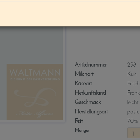
Brillat mit schwa
Artikelnummer
258
Milchart
Kuh
Käseart
Frisc
Herkunftsland
Frank
Geschmack
leicht
Herstellungsart
pasteu
Fett
70% i.
Menge: