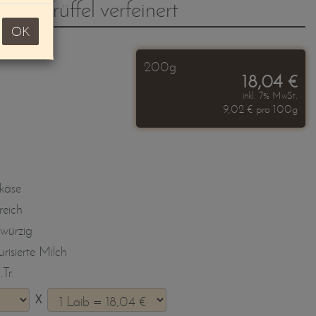
rzem Trüffel verfeinert
OK
200g
18,04 €
inkl. 7% MwSt.
9,02 € pro 100g
hkäse
reich
 würzig
risierte Milch
Tr.
X