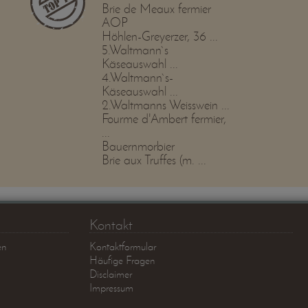
Brie de Meaux fermier
AOP
Höhlen-Greyerzer, 36 ...
5.Waltmann`s
Käseauswahl ...
4.Waltmann`s-
Käseauswahl ...
2.Waltmanns Weisswein ...
Fourme d'Ambert fermier,
...
Bauernmorbier
Brie aux Truffes (m. ...
Kontakt
en
Kontaktformular
Häufige Fragen
Disclaimer
Impressum