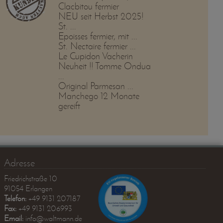
Clacbitou fermier
NEU seit Herbst 2025!
St. ...
Epoisses fermier, mit ...
St. Nectaire fermier ...
Le Cupidon Vacherin
Neuheit !! Tomme Ondua
...
Original Parmesan ...
Manchego 12 Monate
gereift
Adresse
Friedrichstraße 10
91054 Erlangen
Telefon:
+49 9131 207187
Fax:
+49 9131 206993
Email:
info@waltmann.de