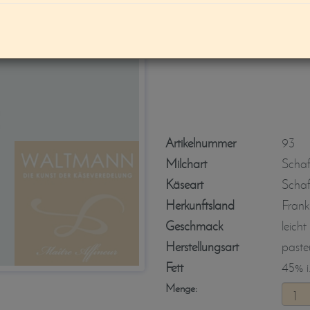
Tomme de Brebis 
Artikelnummer
93
Milchart
Scha
Käseart
Schaf
Herkunftsland
Frank
Geschmack
leicht
Herstellungsart
pasteu
Fett
45% i.
Menge: