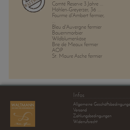
Comté Reserve 3 Jahre ...
Höhlen-Greyerzer, 36 ...
Fourme d'Ambert fermier,
...
Bleu d'Auvergne fermier
Bauernmorbier
Wildblumenkäse
Brie de Meaux fermier
AOP
St. Maure Asche fermier
Infos
Allgemeine Geschäftsbedingung
Versand
Zahlungsbedingungen
Widerrufsrecht