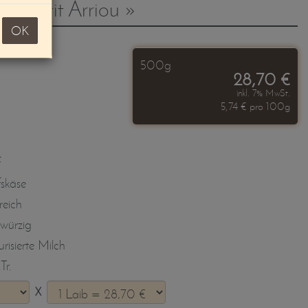
« Petit Arriou »
OK
500g
28,70 €
inkl. 7% MwSt.
5,74 € pro 100g
f
skäse
reich
 würzig
risierte Milch
Tr.
X