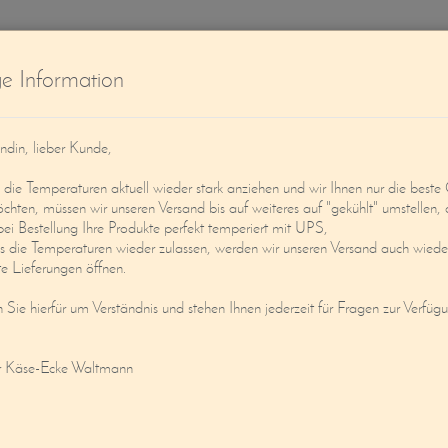
W
ge Information
ndin, lieber Kunde,
ie Temperaturen aktuell wieder stark anziehen und wir Ihnen nur die beste 
öchten, müssen wir unseren Versand bis auf weiteres auf "gekühlt" umstellen, 
bei Bestellung Ihre Produkte perfekt temperiert mit UPS,
s die Temperaturen wieder zulassen, werden wir unseren Versand auch wieder
Service
Mein Konto
e Lieferungen öffnen.
n Sie hierfür um Verständnis und stehen Ihnen jederzeit für Fragen zur Verfüg
 « PETIT ARRIOU »
r Käse-Ecke Waltmann