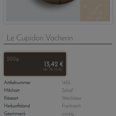
Le Cupidon Vacherin
200g
13,42 €
inkl. 7% MwSt.
Artikelnummer
1455
Milchart
Schaf
Käseart
Weichkäse
Herkunftsland
Frankreich
Geschmack
würzig