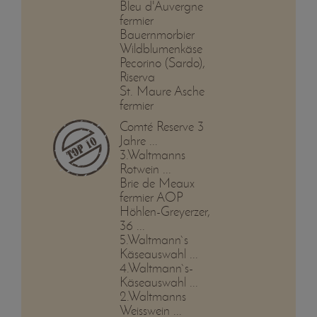
Bleu d'Auvergne
fermier
Bauernmorbier
Wildblumenkäse
Pecorino (Sardo),
Riserva
St. Maure Asche
fermier
Comté Reserve 3
Jahre ...
3.Waltmanns
Rotwein ...
Brie de Meaux
fermier AOP
Höhlen-Greyerzer,
36 ...
5.Waltmann`s
Käseauswahl ...
4.Waltmann`s-
Käseauswahl ...
2.Waltmanns
Weisswein ...