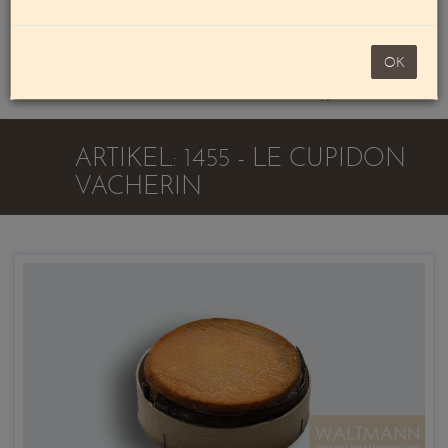
Mein Konto
noch 100,00 €
OK
Warenkorb
ARTIKEL: 1455 - LE CUPIDON
VACHERIN