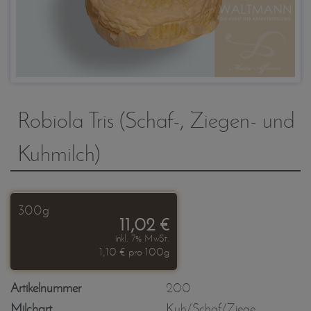
Robiola Tris (Schaf-, Ziegen- und
Kuhmilch)
300g
11,02 €
inkl. 7% MwSt.
1,10 € pro 100g
Artikelnummer
200
Milchart
Kuh/Schaf/Ziege