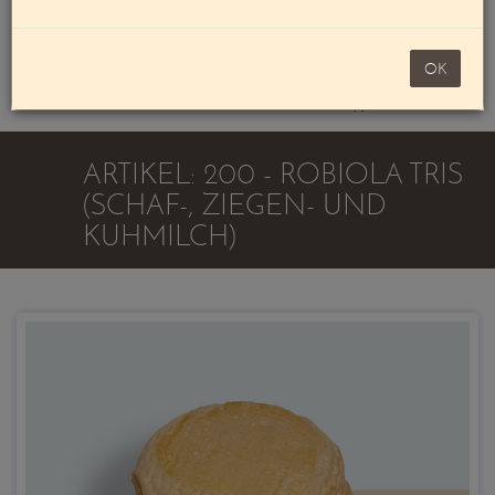
Mein Konto
noch 100,00 €
OK
Warenkorb
ARTIKEL: 200 - ROBIOLA TRIS
(SCHAF-, ZIEGEN- UND
KUHMILCH)