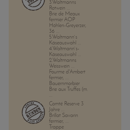
3.Waltmanns
Rotwein ...
Brie de Meaux
fermier AOP
Höhlen-Greyerzer,
36 ...
5.Waltmann`s
Käseauswahl ...
4.Waltmann`s-
Käseauswahl ...
2.Waltmanns
Weisswein ...
Fourme d'Ambert
fermier, ...
Bauernmorbier
Brie aux Truffes (m.
...
Comté Reserve 3
Jahre ...
Brillat Savarin
fermier, ...
Trappe