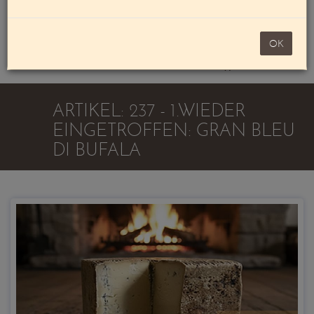
Mein Konto
noch 100,00 €
OK
Warenkorb
ARTIKEL: 237 - 1.WIEDER
EINGETROFFEN: GRAN BLEU
DI BUFALA