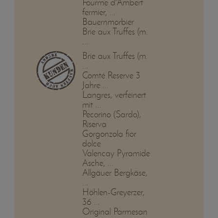
Fourme d'Ambert
fermier, ...
Bauernmorbier
Brie aux Truffes (m.
...
Brie aux Truffes (m.
...
Comté Reserve 3
Jahre ...
Langres, verfeinert
mit ...
Pecorino (Sardo),
Riserva
Gorgonzola fior
dolce
Valencay Pyramide
Asche, ...
Allgäuer Bergkäse,
...
Höhlen-Greyerzer,
36 ...
Original Parmesan