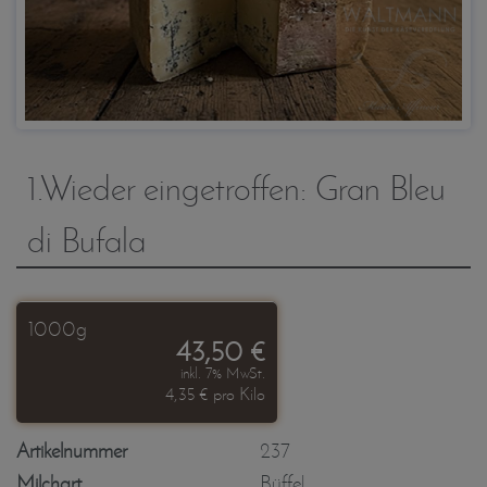
1.Wieder eingetroffen: Gran Bleu
di Bufala
1000g
43,50 €
inkl. 7% MwSt.
4,35 € pro Kilo
Artikelnummer
237
Milchart
Büffel