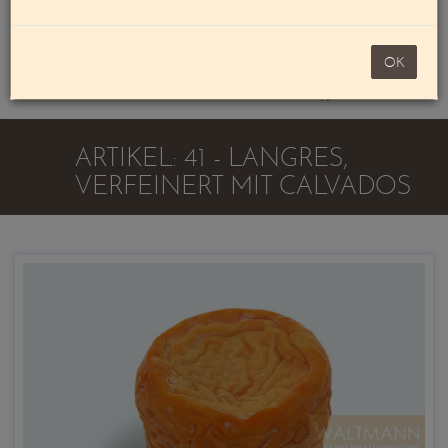
Mein Konto
noch 100,00 €
OK
Warenkorb
ARTIKEL: 41 - LANGRES,
VERFEINERT MIT CALVADOS