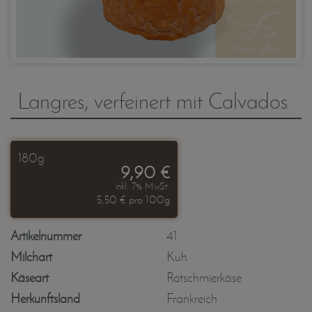
Langres, verfeinert mit Calvados
180g
9,90 €
inkl. 7% MwSt.
5,50 € pro 100g
Artikelnummer
41
Milchart
Kuh
Käseart
Rotschmierkäse
Herkunftsland
Frankreich