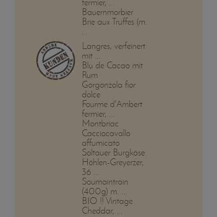
fermier, ...
Bauernmorbier
Brie aux Truffes (m.
...
Langres, verfeinert
mit ...
Blu de Cacao mit
Rum
Gorgonzola fior
dolce
Fourme d'Ambert
fermier, ...
Montbriac
Cacciocavallo
affumicato
Soltauer Burgkäse
Höhlen-Greyerzer,
36 ...
Soumaintrain
(400g) m. ...
BIO !! Vintage
Cheddar, ...