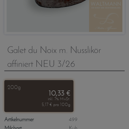
Galet du Noix m. Nusslikör
affiniert NEU 3/26
200g
10,33 €
inkl. 7% MwSt.
5,17 € pro 100g
Artikelnummer
499
Milchart
Kuh