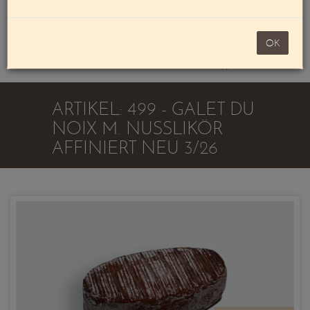
Mein Konto
noch 100,00 €
OK
Warenkorb
ARTIKEL: 499 - GALET DU
NOIX M. NUSSLIKÖR
AFFINIERT NEU 3/26