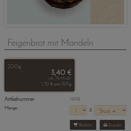
Feigenbrot mit Mandeln
200g
3,40 €
inkl. 7% MwSt.
1,70 € pro 100g
Artikelnummer
1998
Menge:
X
Bestellen
Drucken