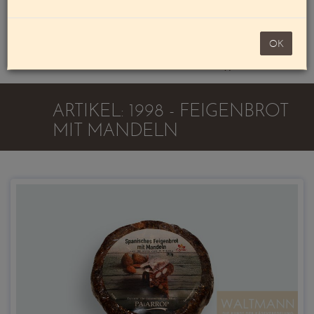
Mein Konto
noch 100,00 €
OK
Warenkorb
ARTIKEL: 1998 - FEIGENBROT
MIT MANDELN