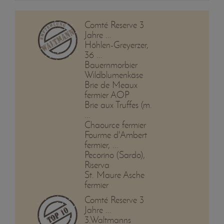
Comté Reserve 3
Jahre ...
Höhlen-Greyerzer,
36 ...
Bauernmorbier
Wildblumenkäse
Brie de Meaux
fermier AOP
Brie aux Truffes (m.
...
Chaource fermier
Fourme d'Ambert
fermier, ...
Pecorino (Sardo),
Riserva
St. Maure Asche
fermier
Comté Reserve 3
Jahre ...
3.Waltmanns