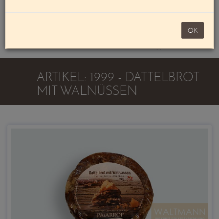
Mein Konto
noch 100,00 €
OK
Warenkorb
ARTIKEL: 1999 - DATTELBROT
MIT WALNÜSSEN