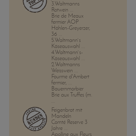
3.Waltmanns
Rotwein ...
Brie de Meaux
fermier AOP
Höhlen-Greyerzer,
36 ...
5.Waltmann`s
Käseauswahl ...
4.Waltmann`s-
Käseauswahl ...
2.Waltmanns
Weisswein ...
Fourme d'Ambert
fermier, ...
Bauernmorbier
Brie aux Truffes (m.
...
Feigenbrot mit
Mandeln
Comté Reserve 3
Jahre ...
Apolline aux Fleurs