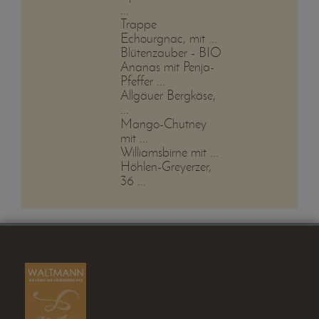
...
Trappe
Echourgnac, mit ...
Blütenzauber - BIO
Ananas mit Penja-
Pfeffer ...
Allgäuer Bergkäse,
...
Mango-Chutney
mit ...
Williamsbirne mit ...
Höhlen-Greyerzer,
36 ...