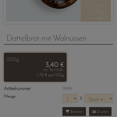
Dattelbrot mit Walnüssen
200g
3,40 €
inkl. 7% MwSt.
1,70 € pro 100g
Artikelnummer
1999
Menge:
X
Bestellen
Drucken