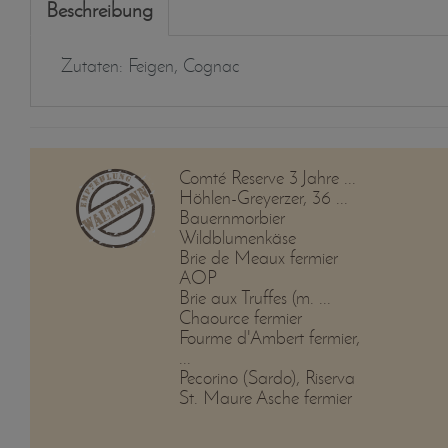
Beschreibung
Zutaten: Feigen, Cognac
Comté Reserve 3 Jahre ...
Höhlen-Greyerzer, 36 ...
Bauernmorbier
Wildblumenkäse
Brie de Meaux fermier
AOP
Brie aux Truffes (m. ...
Chaource fermier
Fourme d'Ambert fermier,
...
Pecorino (Sardo), Riserva
St. Maure Asche fermier