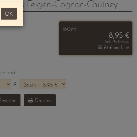
chtes Feigen-Cognac-Chutney
OK
160ml
8,95 €
inkl. 7% MwSt.
55,94 € pro Liter
schland
X
estellen
Drucken