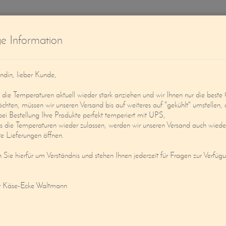
W
ge Information
ndin, lieber Kunde,
ie Temperaturen aktuell wieder stark anziehen und wir Ihnen nur die beste 
öchten, müssen wir unseren Versand bis auf weiteres auf "gekühlt" umstellen, 
bei Bestellung Ihre Produkte perfekt temperiert mit UPS,
s die Temperaturen wieder zulassen, werden wir unseren Versand auch wieder
Service
Mein Konto
e Lieferungen öffnen.
n Sie hierfür um Verständnis und stehen Ihnen jederzeit für Fragen zur Verfüg
EMACHTES FEIGEN-COGNAC-CHUTNEY
r Käse-Ecke Waltmann