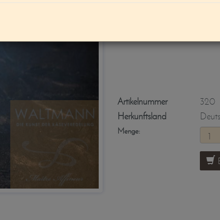
NEU: Hausgema
Artikelnummer
320
Herkunftsland
Deut
Menge:
B