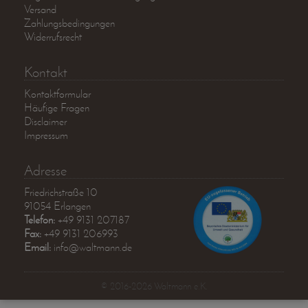
Versand
Zahlungsbedingungen
Widerrufsrecht
Kontakt
Kontaktformular
Häufige Fragen
Disclaimer
Impressum
Adresse
Friedrichstraße 10
91054 Erlangen
Telefon:
+49 9131 207187
Fax:
+49 9131 206993
Email:
info@waltmann.de
© 2016-2026 Waltmann e.K.