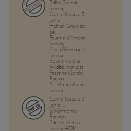
Brillat Savarin
fermier, ...
Comté Reserve 3
Jahre ...
Höhlen-Greyerzer,
36 ...
Fourme d'Ambert
fermier, ...
Bleu d'Auvergne
fermier
Bauernmorbier
Wildblumenkäse
Pecorino (Sardo),
Riserva
St. Maure Asche
fermier
Comté Reserve 3
Jahre ...
3.Waltmanns
Rotwein ...
Brie de Meaux
fermier AOP