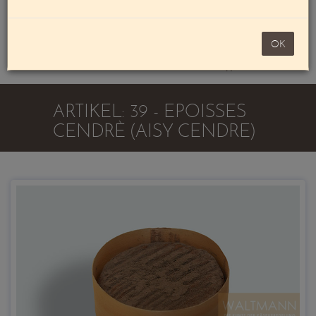
Mein Konto
noch 100,00 €
OK
Warenkorb
ARTIKEL: 39 - EPOISSES
CENDRÈ (AISY CENDRE)