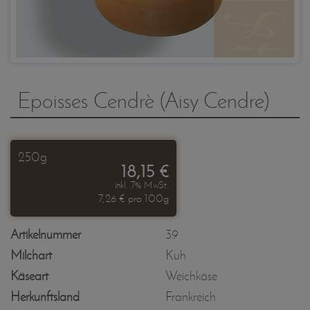
Epoisses Cendrè (Aisy Cendre)
250g
18,15 €
inkl. 7% MwSt.
7,26 € pro 100g
Artikelnummer
39
Milchart
Kuh
Käseart
Weichkäse
Herkunftsland
Frankreich