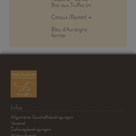
Brie aux Truffes (m.
...
Citeaux (Rarität) =
...
Bleu d'Auvergne
fermier
Infos
Allgemeine Geschäftsbedingungen
Versand
Zahlungsbedingungen
Widerrufsrecht