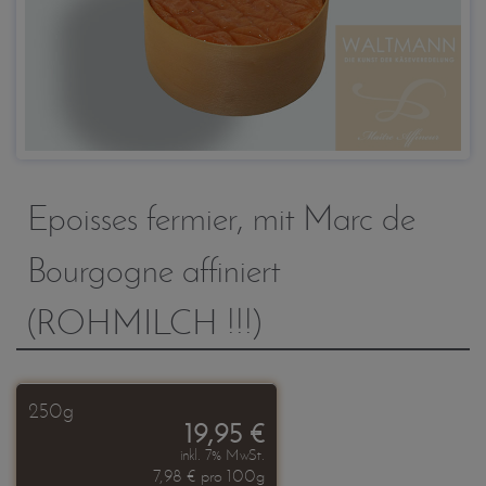
Epoisses fermier, mit Marc de
Bourgogne affiniert
(ROHMILCH !!!)
250g
19,95 €
inkl. 7% MwSt.
7,98 € pro 100g