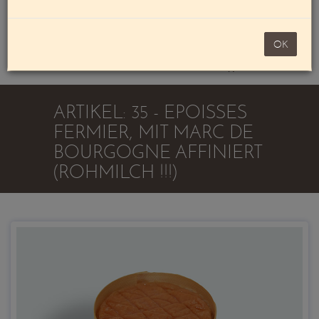
Mein Konto
noch 100,00 €
OK
Warenkorb
ARTIKEL: 35 - EPOISSES
FERMIER, MIT MARC DE
BOURGOGNE AFFINIERT
(ROHMILCH !!!)