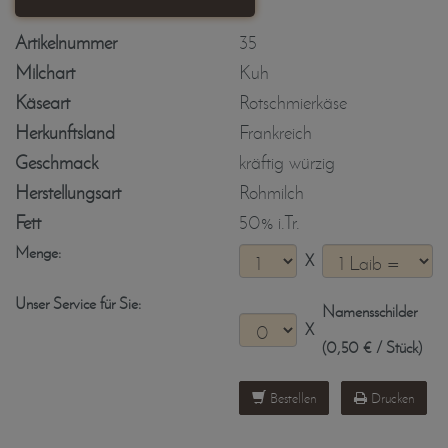
Artikelnummer
35
Milchart
Kuh
Käseart
Rotschmierkäse
Herkunftsland
Frankreich
Geschmack
kräftig würzig
Herstellungsart
Rohmilch
Fett
50% i.Tr.
Menge:
X
Unser Service für Sie:
Namensschilder
X
(0,50 € / Stück)
Bestellen
Drucken