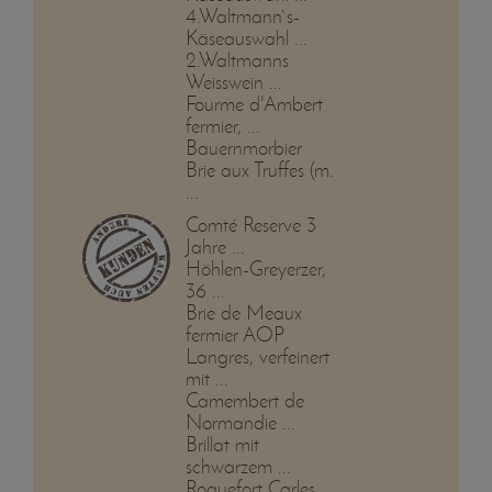
4.Waltmann`s-
Käseauswahl ...
2.Waltmanns
Weisswein ...
Fourme d'Ambert
fermier, ...
Bauernmorbier
Brie aux Truffes (m.
...
Comté Reserve 3
Jahre ...
Höhlen-Greyerzer,
36 ...
Brie de Meaux
fermier AOP
Langres, verfeinert
mit ...
Camembert de
Normandie ...
Brillat mit
schwarzem ...
Roquefort Carles, ...