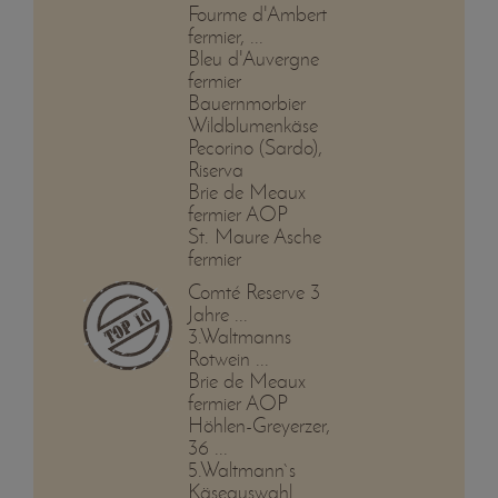
Fourme d'Ambert
fermier, ...
Bleu d'Auvergne
fermier
Bauernmorbier
Wildblumenkäse
Pecorino (Sardo),
Riserva
Brie de Meaux
fermier AOP
St. Maure Asche
fermier
Comté Reserve 3
Jahre ...
3.Waltmanns
Rotwein ...
Brie de Meaux
fermier AOP
Höhlen-Greyerzer,
36 ...
5.Waltmann`s
Käseauswahl ...