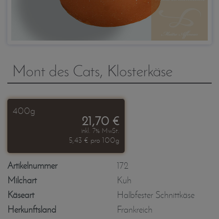
Mont des Cats, Klosterkäse
400g
21,70 €
inkl. 7% MwSt.
5,43 € pro 100g
Artikelnummer
172
Milchart
Kuh
Käseart
Halbfester Schnittkäse
Herkunftsland
Frankreich