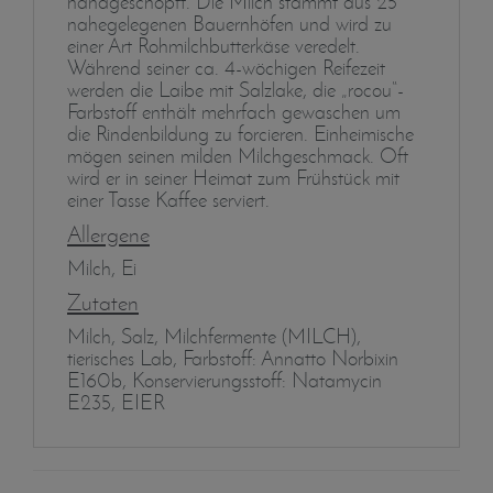
handgeschöpft. Die Milch stammt aus 25
nahegelegenen Bauernhöfen und wird zu
einer Art Rohmilchbutterkäse veredelt.
Während seiner ca. 4-wöchigen Reifezeit
werden die Laibe mit Salzlake, die „rocou“-
Farbstoff enthält mehrfach gewaschen um
die Rindenbildung zu forcieren. Einheimische
mögen seinen milden Milchgeschmack. Oft
wird er in seiner Heimat zum Frühstück mit
einer Tasse Kaffee serviert.
Allergene
Milch, Ei
Zutaten
Milch, Salz, Milchfermente (MILCH),
tierisches Lab, Farbstoff: Annatto Norbixin
E160b, Konservierungsstoff: Natamycin
E235, EIER