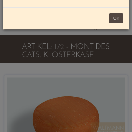
Mein Konto
noch 100,00 €
OK
Warenkorb
ARTIKEL: 172 - MONT DES
CATS, KLOSTERKÄSE