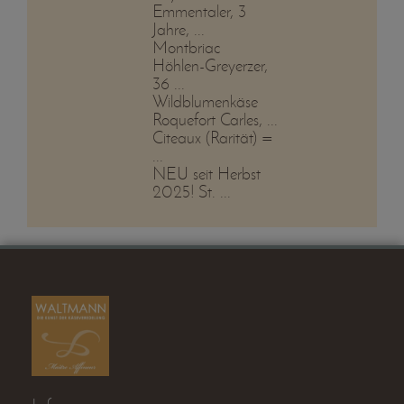
Emmentaler, 3
Jahre, ...
Montbriac
Höhlen-Greyerzer,
36 ...
Wildblumenkäse
Roquefort Carles, ...
Citeaux (Rarität) =
...
NEU seit Herbst
2025! St. ...