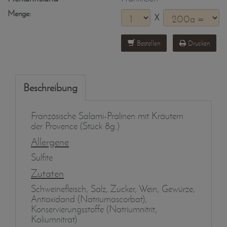
Menge:
X
Bestellen
Drucken
Beschreibung
Französische Salami-Pralinen mit Kräutern
der Provence (Stück 8g.)
Allergene
Sulfite
Zutaten
Schweinefleisch, Salz, Zucker, Wein, Gewürze,
Antioxidand (Natriumascorbat),
Konservierungsstoffe (Natriumnitrit,
Kaliumnitrat)