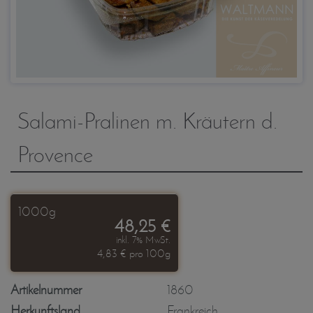
Salami-Pralinen m. Kräutern d.
Provence
1000g
48,25 €
inkl. 7% MwSt.
4,83 € pro 100g
Artikelnummer
1860
Herkunftsland
Frankreich