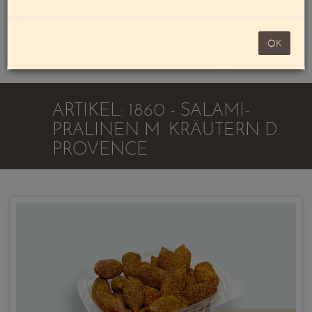
Mein Konto
noch 100,00 €
OK
Warenkorb
ARTIKEL: 1860 - SALAMI-
PRALINEN M. KRÄUTERN D.
PROVENCE