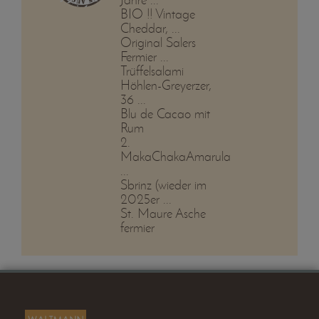
BIO !! Vintage
Cheddar, ...
Original Salers
Fermier ...
Trüffelsalami
Höhlen-Greyerzer,
36 ...
Blu de Cacao mit
Rum
2.
MakaChakaAmarula
...
Sbrinz (wieder im
2025er ...
St. Maure Asche
fermier