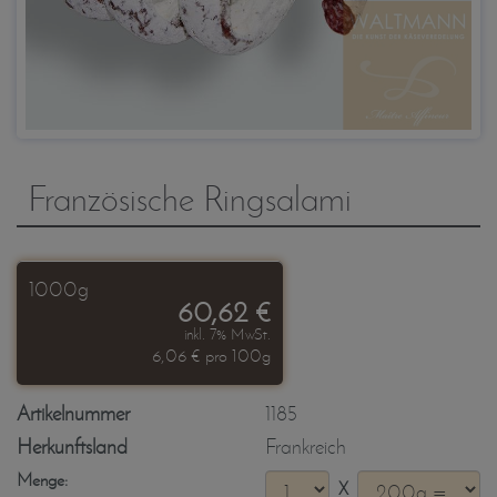
Französische Ringsalami
1000g
60,62 €
inkl. 7% MwSt.
6,06 € pro 100g
Artikelnummer
1185
Herkunftsland
Frankreich
Menge:
X