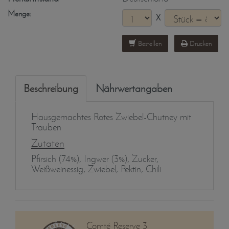
Menge:
X
Bestellen
Drucken
Beschreibung
Nährwertangaben
Hausgemachtes Rotes Zwiebel-Chutney mit
Trauben
Zutaten
Pfirsich (74%), Ingwer (3%), Zucker,
Weißweinessig, Zwiebel, Pektin, Chili
Comté Reserve 3