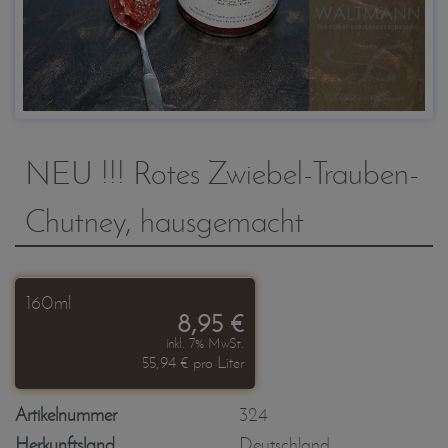
NEU !!! Rotes Zwiebel-Trauben-
Chutney, hausgemacht
160ml
8,95 €
inkl. 7% MwSt.
55,94 € pro Liter
Artikelnummer
324
Herkunftsland
Deutschland