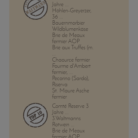
Jahre ...
Höhlen-Greyerzer,
36 ...
Bauernmorbier
Wildblumenkäse
Brie de Meaux
fermier AOP
Brie aux Truffes (m.
...
Chaource fermier
Fourme d'Ambert
fermier, ...
Pecorino (Sardo),
Riserva
St. Maure Asche
fermier
Comté Reserve 3
Jahre ...
3.Waltmanns
Rotwein ...
Brie de Meaux
fermier AOP