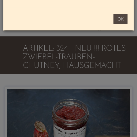
Mein Konto
noch 100,00 €
OK
Warenkorb
ARTIKEL: 324 - NEU !!! ROTES
ZWIEBEL-TRAUBEN-
CHUTNEY, HAUSGEMACHT