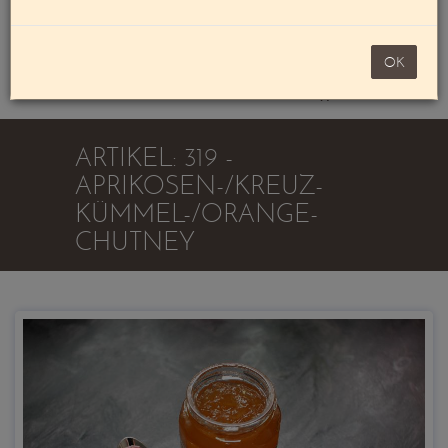
Mein Konto
noch 100,00 €
OK
Warenkorb
ARTIKEL: 319 -
APRIKOSEN-/KREUZ-
KÜMMEL-/ORANGE-
CHUTNEY