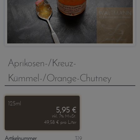
Aprikosen-/Kreuz-
Kümmel-/Orange-Chutney
125ml
5,95 €
inkl. 7% MwSt.
49,58 € pro Liter
Artikelnummer
319