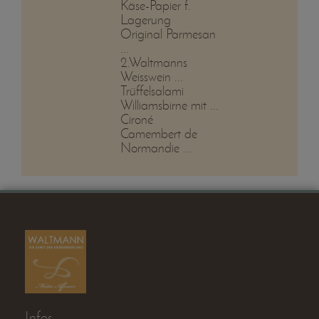
Käse-Papier f.
Lagerung
Original Parmesan
...
2.Waltmanns
Weisswein ...
Trüffelsalami
Williamsbirne mit ...
Cironé
Camembert de
Normandie ...
Infos