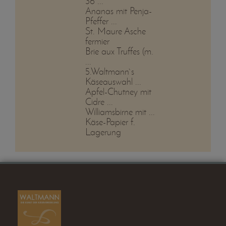
36 ...
Ananas mit Penja-
Pfeffer ...
St. Maure Asche
fermier
Brie aux Truffes (m.
...
5.Waltmann`s
Käseauswahl ...
Apfel-Chutney mit
Cidre ...
Williamsbirne mit ...
Käse-Papier f.
Lagerung