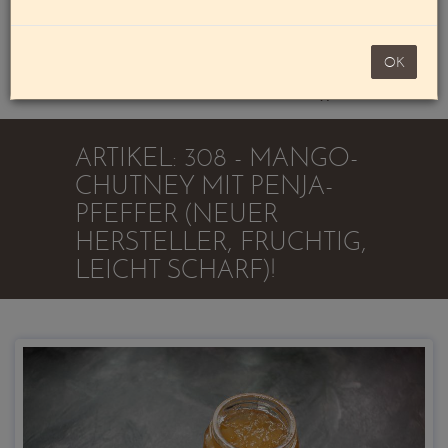
Mein Konto
noch 100,00 €
OK
Warenkorb
ARTIKEL: 308 - MANGO-
CHUTNEY MIT PENJA-
PFEFFER (NEUER
HERSTELLER, FRUCHTIG,
LEICHT SCHARF)!