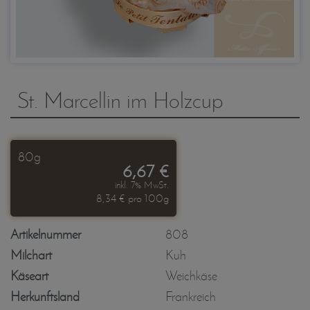
St. Marcellin im Holzcup
80g
6,67 €
inkl. 7% MwSt.
8,34 € pro 100g
Artikelnummer
808
Milchart
Kuh
Käseart
Weichkäse
Herkunftsland
Frankreich