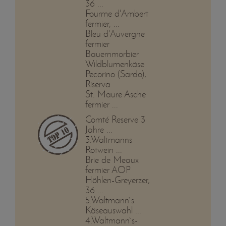
36 ...
Fourme d'Ambert
fermier, ...
Bleu d'Auvergne
fermier
Bauernmorbier
Wildblumenkäse
Pecorino (Sardo),
Riserva
St. Maure Asche
fermier ...
Comté Reserve 3
Jahre ...
3.Waltmanns
Rotwein ...
Brie de Meaux
fermier AOP
Höhlen-Greyerzer,
36 ...
5.Waltmann`s
Käseauswahl ...
4.Waltmann`s-