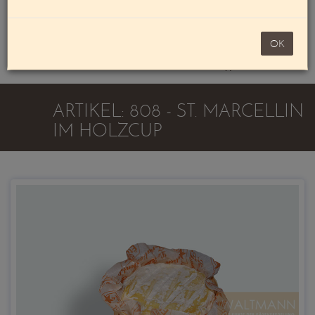
Mein Konto
noch 100,00 €
OK
Warenkorb
ARTIKEL: 808 - ST. MARCELLIN
IM HOLZCUP