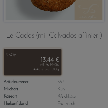
Le Cados (mit Calvados affiniert)
250g
13,44 €
inkl. 7% MwSt.
4,48 € pro 100g
Artikelnummer
557
Milchart
Kuh
Käseart
Weichkäse
Herkunftsland
Frankreich