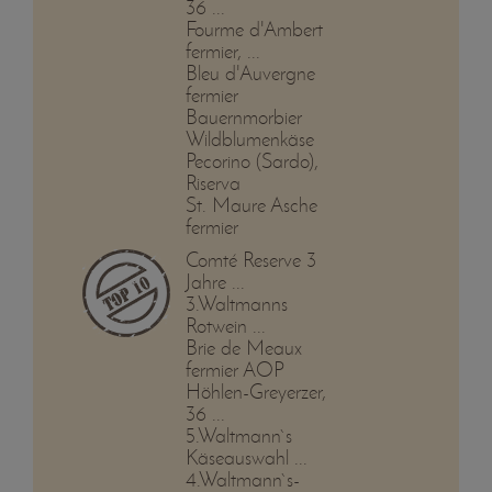
36 ...
Fourme d'Ambert
fermier, ...
Bleu d'Auvergne
fermier
Bauernmorbier
Wildblumenkäse
Pecorino (Sardo),
Riserva
St. Maure Asche
fermier
Comté Reserve 3
Jahre ...
3.Waltmanns
Rotwein ...
Brie de Meaux
fermier AOP
Höhlen-Greyerzer,
36 ...
5.Waltmann`s
Käseauswahl ...
4.Waltmann`s-