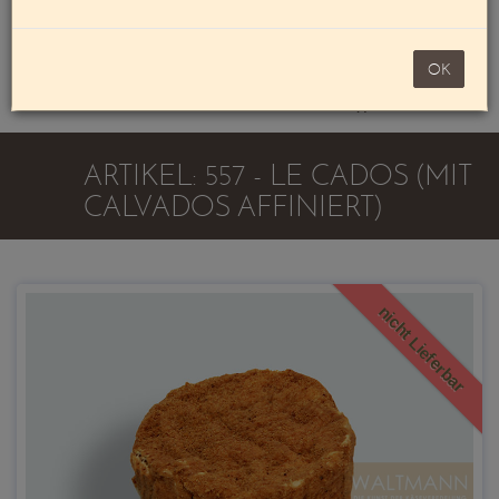
Mein Konto
noch 100,00 €
OK
Warenkorb
ARTIKEL: 557 - LE CADOS (MIT
CALVADOS AFFINIERT)
nicht Lieferbar