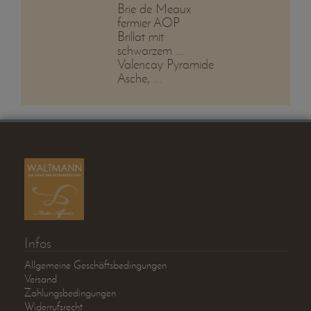
Brie de Meaux
fermier AOP
Brillat mit
schwarzem ...
Valencay Pyramide
Asche, ...
Infos
Allgemeine Geschäftsbedingungen
Versand
Zahlungsbedingungen
Widerrufsrecht