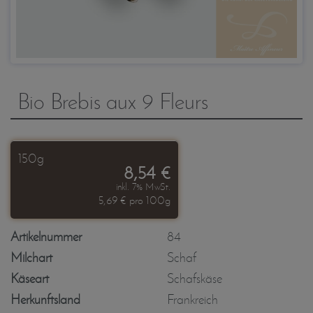
Bio Brebis aux 9 Fleurs
150g
8,54 €
inkl. 7% MwSt.
5,69 € pro 100g
Artikelnummer
84
Milchart
Schaf
Käseart
Schafskäse
Herkunftsland
Frankreich