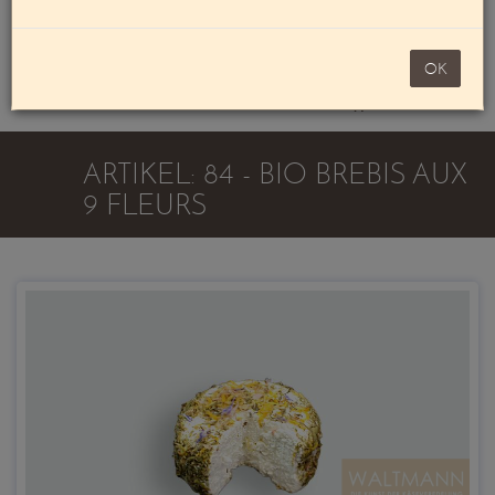
Mein Konto
noch 100,00 €
OK
Warenkorb
ARTIKEL: 84 - BIO BREBIS AUX
9 FLEURS