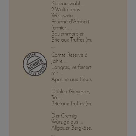
Käseauswahl ...
2.Waltmanns
Weisswein ...
Fourme d'Ambert
fermier, ...
Bauernmorbier
Brie aux Truffes (m.
...
Comté Reserve 3
Jahre ...
Langres, verfeinert
mit ...
Apolline aux Fleurs
...
Höhlen-Greyerzer,
36 ...
Brie aux Truffes (m.
...
Der Cremig
Würzige aus ...
Allgäuer Bergkäse,
...