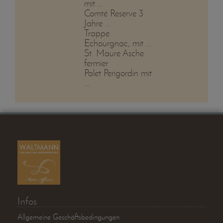
mit ...
Comté Reserve 3
Jahre ...
Trappe
Echourgnac, mit ...
St. Maure Asche
fermier
Palet Perigordin mit
...
Infos
Allgemeine Geschäftsbedingungen