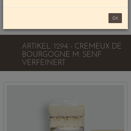
Mein Konto
noch 100,00 €
OK
Warenkorb
ARTIKEL: 1294 - CREMEUX DE
BOURGOGNE M. SENF
VERFEINERT