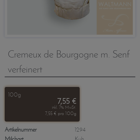
Cremeux de Bourgogne m. Senf
verfeinert
100g
7,55 €
inkl. 7% MwSt.
7,55 € pro 100g
Artikelnummer
1294
Milchart
Kuh