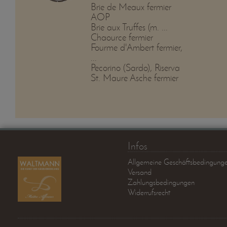
Brie de Meaux fermier
AOP
Brie aux Truffes (m. ...
Chaource fermier
Fourme d'Ambert fermier,
...
Pecorino (Sardo), Riserva
St. Maure Asche fermier
Infos
Allgemeine Geschäftsbedingung
Versand
Zahlungsbedingungen
Widerrufsrecht