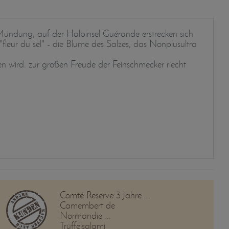
e-Mündung, auf der Halbinsel Guérande erstrecken sich
 "fleur du sel" - die Blume des Salzes, das Nonplusultra
gen wird. zur großen Freude der Feinschmecker riecht
Comté Reserve 3 Jahre ...
Camembert de
Normandie ...
Trüffelsalami