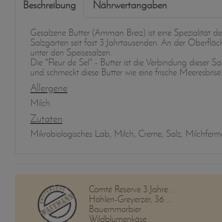
Beschreibung
Nährwertangaben
Gesalzene Butter (Amman Breiz) ist eine Spezialität d
Salzgärten seit fast 3 Jahrtausenden. An der Oberfläche
unter den Speisesalzen.
Die "Fleur de Sel" - Butter ist die Verbindung dieser S
und schmeckt diese Butter wie eine frische Meeresbris
Allergene
Milch
Zutaten
Mikrobiologisches Lab, Milch, Creme, Salz, Milchferm
Comté Reserve 3 Jahre ...
Höhlen-Greyerzer, 36 ...
Bauernmorbier
Wildblumenkäse