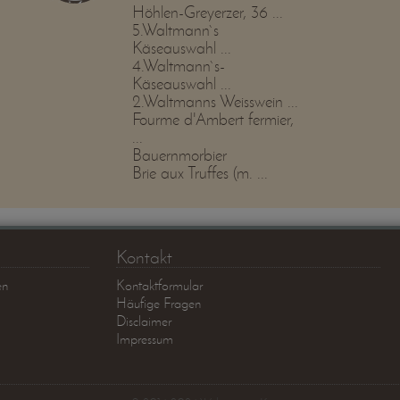
Höhlen-Greyerzer, 36 ...
5.Waltmann`s
Käseauswahl ...
4.Waltmann`s-
Käseauswahl ...
2.Waltmanns Weisswein ...
Fourme d'Ambert fermier,
...
Bauernmorbier
Brie aux Truffes (m. ...
Kontakt
en
Kontaktformular
Häufige Fragen
Disclaimer
Impressum