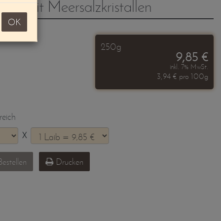
tter mit Meersalzkristallen
OK
250g
9,85 €
inkl. 7% MwSt.
3,94 € pro 100g
reich
X
estellen
Drucken