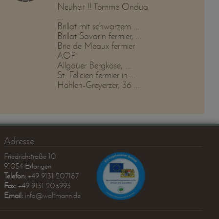
Neuheit !! Tomme Ondua
...
Brillat mit schwarzem ...
Brillat Savarin fermier, ...
Brie de Meaux fermier
AOP
Allgäuer Bergkäse, ...
St. Felicien fermier in ...
Höhlen-Greyerzer, 36 ...
Adresse
Friedrichstraße 10
91054 Erlangen
Telefon:
+49 9131 207187
Fax:
+49 9131 206993
Email:
info@waltmann.de