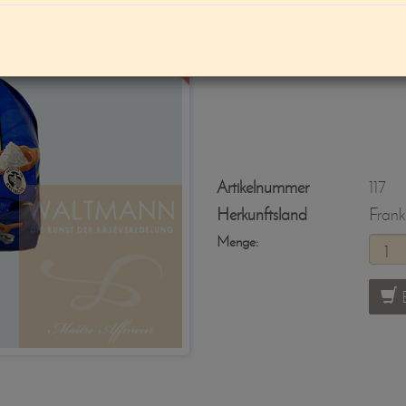
nicht Lieferbar
Fleur de Sel - Bu
Artikelnummer
117
Herkunftsland
Frank
Menge:
B