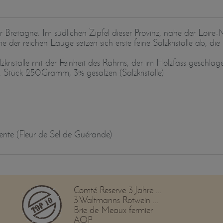
er Bretagne. Im südlichen Zipfel dieser Provinz, nahe der Loir
 der reichen Lauge setzen sich erste feine Salzkristalle ab, die
alzkristalle mit der Feinheit des Rahms, der im Holzfass geschla
e. Stück 250Gramm, 3% gesalzen (Salzkristalle)
ente (Fleur de Sel de Guérande)
Comté Reserve 3 Jahre ...
3.Waltmanns Rotwein ...
Brie de Meaux fermier
AOP