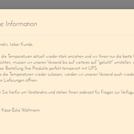
W
ge Information
ndin, lieber Kunde,
ie Temperaturen aktuell wieder stark anziehen und wir Ihnen nur die beste 
öchten, müssen wir unseren Versand bis auf weiteres auf "gekühlt" umstellen, 
bei Bestellung Ihre Produkte perfekt temperiert mit UPS,
s die Temperaturen wieder zulassen, werden wir unseren Versand auch wieder
Service
Mein Konto
e Lieferungen öffnen.
n Sie hierfür um Verständnis und stehen Ihnen jederzeit für Fragen zur Verfüg
- BUTTER MIT MEERSALZKRISTALLEN
r Käse-Ecke Waltmann