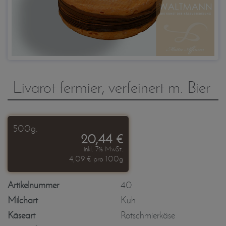
Livarot fermier, verfeinert m. Bier
500g.
20,44 €
inkl. 7% MwSt.
4,09 € pro 100g
Artikelnummer
40
Milchart
Kuh
Käseart
Rotschmierkäse