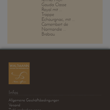
Gouda Classe
Royal mit ...
Trappe
Echourgnac, mit ...
Camembert de
Normandie ...
Brebiou
Infos
Allgemeine Geschäftsbedingungen
Versand
Zahlungsbedingungen