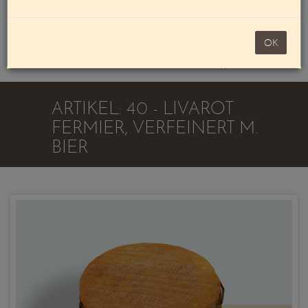
Mein Konto
noch 100,00 €
OK
Warenkorb
ARTIKEL: 40 - LIVAROT
FERMIER, VERFEINERT M.
BIER