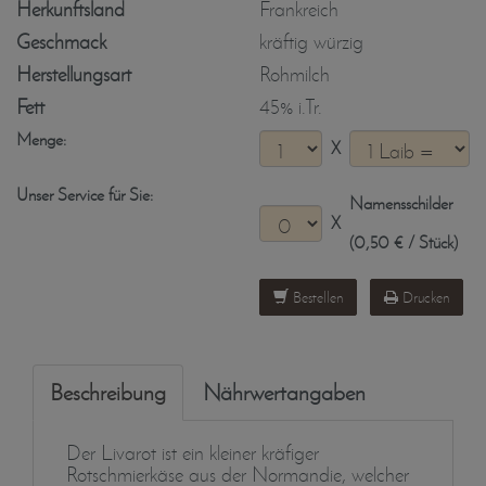
Herkunftsland
Frankreich
Geschmack
kräftig würzig
Herstellungsart
Rohmilch
Fett
45% i.Tr.
Menge:
X
Unser Service für Sie:
Namensschilder
X
(0,50 € / Stück)
Bestellen
Drucken
Beschreibung
Nährwertangaben
Der Livarot ist ein kleiner kräfiger
Rotschmierkäse aus der Normandie, welcher