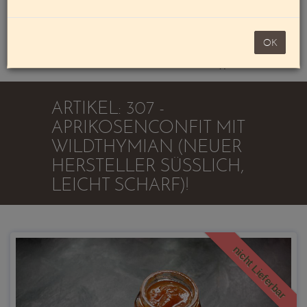
Mein Konto
noch 100,00 €
OK
Warenkorb
ARTIKEL: 307 -
APRIKOSENCONFIT MIT
WILDTHYMIAN (NEUER
HERSTELLER SÜSSLICH, L
EICHT SCHARF)!
nicht Lieferbar