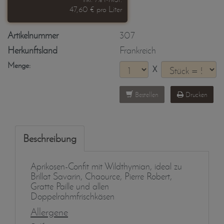
47,60 € pro Liter
Artikelnummer
307
Herkunftsland
Frankreich
Menge:
X
Bestellen
Drucken
Beschreibung
Aprikosen-Confit mit Wildthymian, ideal zu
Brillat Savarin, Chaource, Pierre Robert,
Gratte Paille und allen
Doppelrahmfrischkäsen
Allergene