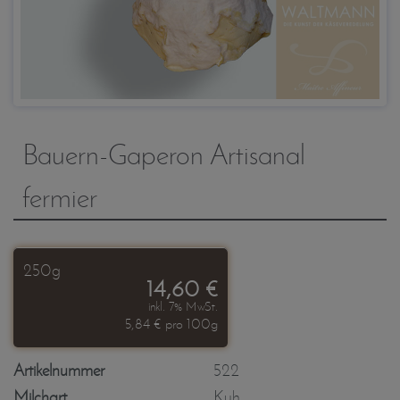
Bauern-Gaperon Artisanal
fermier
250g
14,60 €
inkl. 7% MwSt.
5,84 € pro 100g
Artikelnummer
522
Milchart
Kuh