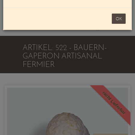
Mein Konto
noch 100,00 €
OK
Warenkorb
ARTIKEL: 522 - BAUERN-
GAPERON ARTISANAL
FERMIER
nicht Lieferbar