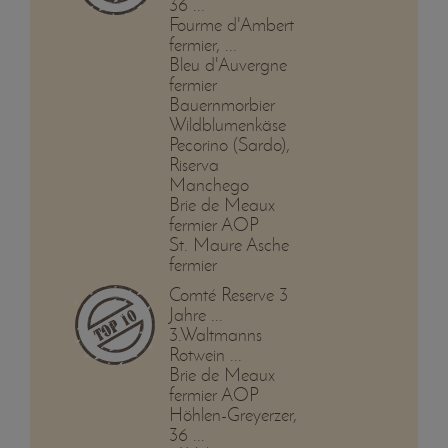
36 ...
Fourme d'Ambert
fermier, ...
Bleu d'Auvergne
fermier
Bauernmorbier
Wildblumenkäse
Pecorino (Sardo),
Riserva
Manchego
Brie de Meaux
fermier AOP
St. Maure Asche
fermier
Comté Reserve 3
Jahre ...
3.Waltmanns
Rotwein ...
Brie de Meaux
fermier AOP
Höhlen-Greyerzer,
36 ...