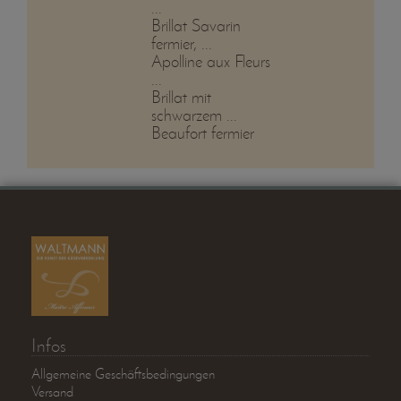
...
Brillat Savarin
fermier, ...
Apolline aux Fleurs
...
Brillat mit
schwarzem ...
Beaufort fermier
Infos
Allgemeine Geschäftsbedingungen
Versand