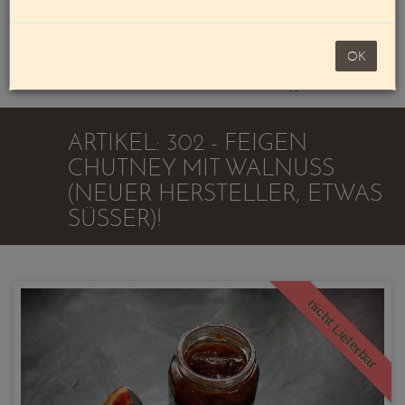
Mein Konto
noch 100,00 €
OK
Warenkorb
ARTIKEL: 302 - FEIGEN
CHUTNEY MIT WALNUSS
(NEUER HERSTELLER, ETWAS
SÜSSER)!
nicht Lieferbar