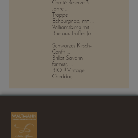
Comté Reserve 3
Jahre ...
Trappe
Echourgnac, mit ...
Williamsbirne mit ...
Brie aux Truffes (m.
...
Schwarzes Kirsch-
Confit ...
Brillat Savarin
fermier, ...
BIO !! Vintage
Cheddar, ...