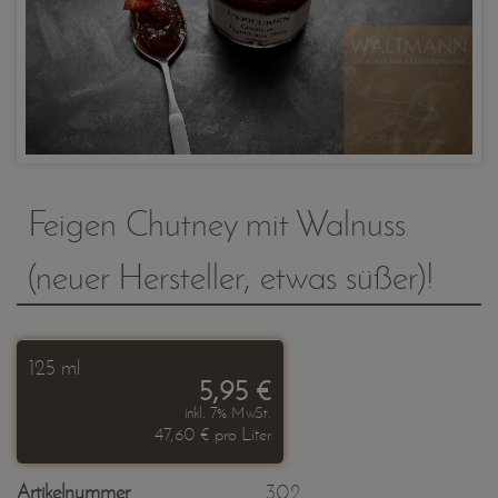
Feigen Chutney mit Walnuss
(neuer Hersteller, etwas süßer)!
125 ml
5,95 €
inkl. 7% MwSt.
47,60 € pro Liter
Artikelnummer
302